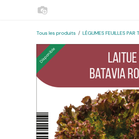
Se rendre au contenu
Accueil
Contactez-nous
Websh
Tous les produits
LÉGUMES FEUILLES PAR T
Disponible