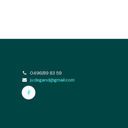
e
0496/89 83 59
jv.degand@gmail.com