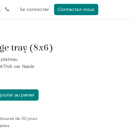
Se connecter
Contactez-nous
ge tray (8x6)
 plateau
ATIVA var. Naide
jouter au panier
mboursé de 30 jours
rables