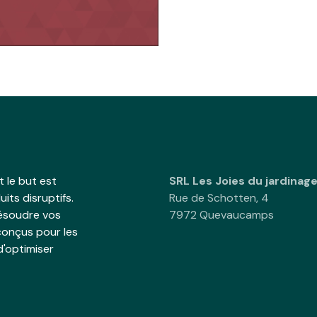
 le but est
SRL Les Joies du jardinag
its disruptifs.
Rue de Schotten, 4
résoudre vos
7972 Quevaucamps
onçus pour les
d'optimiser