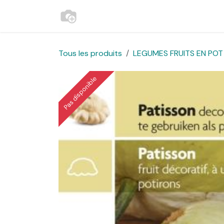
Se rendre au contenu
Accueil
Contactez-nous
Websh
Tous les produits
LEGUMES FRUITS EN POT 
Pas disponible