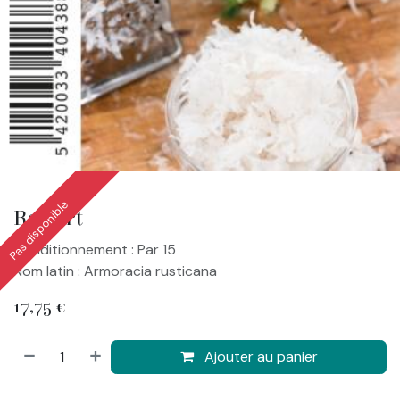
Pas disponible
Raifort
Conditionnement : Par 15
Nom latin : Armoracia rusticana
17,75
€
Ajouter au panier