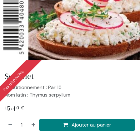
Pas disponible
Serpolet
Conditionnement : Par 15
Nom latin : Thymus serpyllum
15,40
€
Ajouter au panier