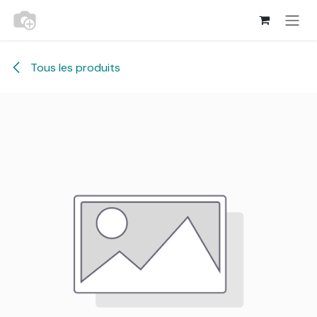
Se rendre au contenu
Tous les produits