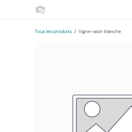
Se rendre au contenu
Accueil
Contactez-nous
Websh
Tous les produits
Vigne raisin blanche