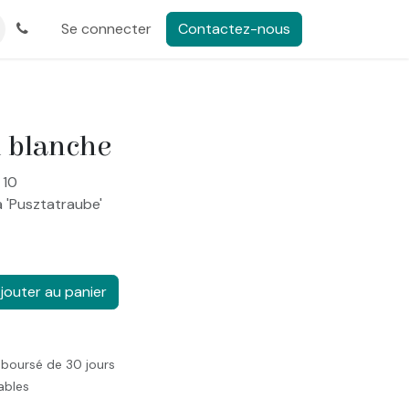
Se connecter
Contactez-nous
n blanche
 10
ra 'Pusztatraube'
jouter au panier
mboursé de 30 jours
rables