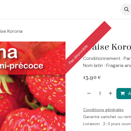
op
aise Korona
Fraise Kor
Pas disponible
Conditionnement : Par
Nom latin : Fragaria a
13,90
€
A
Conditions générales
Garantie satisfait ou re
Livraison : 2-3 jours ouv