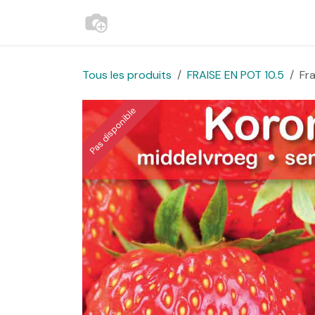
Se rendre au contenu
Accueil
Contactez-nous
Websh
Tous les produits
FRAISE EN POT 10.5
Fr
Pas disponible