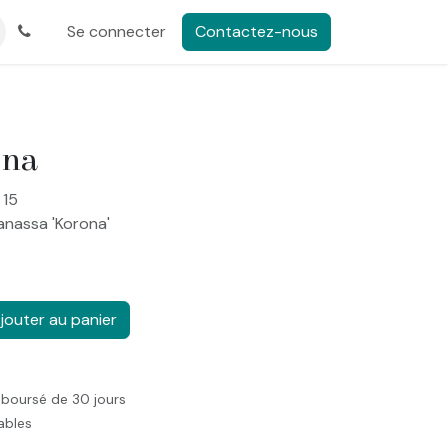
Se connecter
Contactez-nous
ona
 15
nanassa 'Korona'
jouter au panier
mboursé de 30 jours
rables