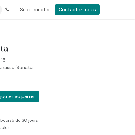
Se connecter
Contactez-nous
ta
 15
nanassa 'Sonata'
jouter au panier
mboursé de 30 jours
rables