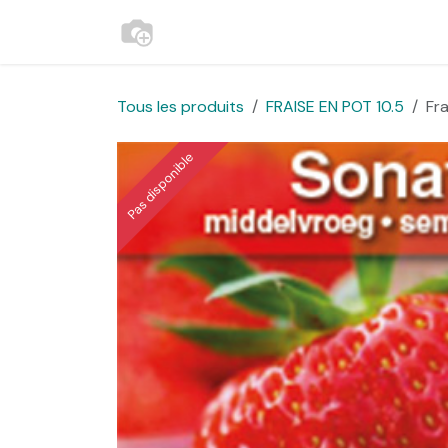
Se rendre au contenu
Accueil
Contactez-nous
Websh
Tous les produits
FRAISE EN POT 10.5
Fr
Pas disponible