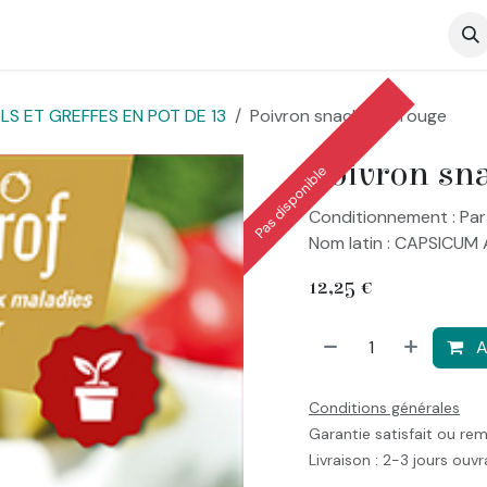
op
S ET GREFFES EN POT DE 13
Poivron snack mini rouge
Poivron sn
Pas disponible
Conditionnement : Par
Nom latin : CAPSICUM
12,25
€
A
Conditions générales
Garantie satisfait ou re
Livraison : 2-3 jours ouv