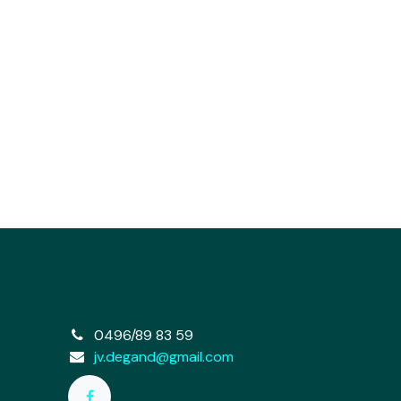
e
0496/89 83 59
jv.degand@gmail.com