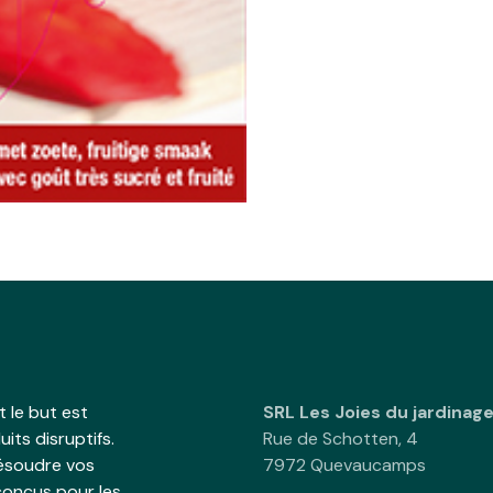
 le but est
SRL Les Joies du jardinag
its disruptifs.
Rue de Schotten, 4
résoudre vos
7972 Quevaucamps
onçus pour les