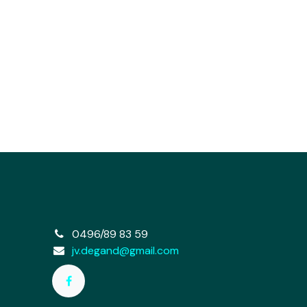
e
0496/89 83 59
jv.degand@gmail.com