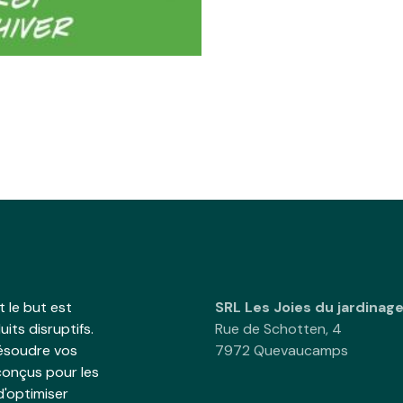
 le but est
SRL Les Joies du jardinag
its disruptifs.
Rue de Schotten, 4
résoudre vos
7972 Quevaucamps
onçus pour les
d'optimiser