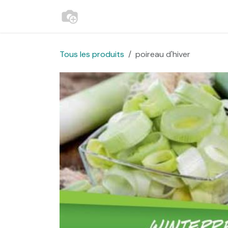
Se rendre au contenu
Accueil
Contactez-nous
Websh
Tous les produits
poireau d'hiver