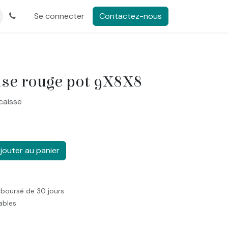
Se connecter
Contactez-nous
ise rouge pot 9X8X8
caisse
jouter au panier
mboursé de 30 jours
rables