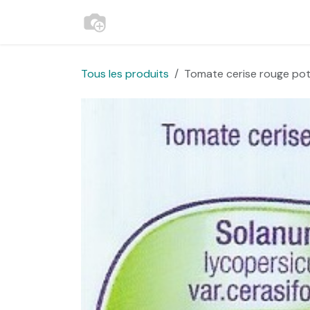
Se rendre au contenu
Accueil
Contactez-nous
Websh
Tous les produits
Tomate cerise rouge po