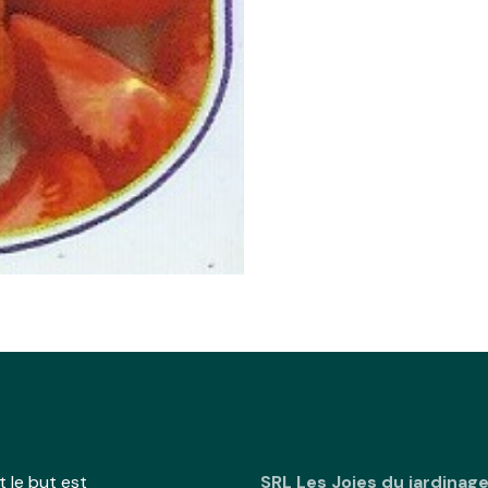
 le but est
SRL Les Joies du jardinag