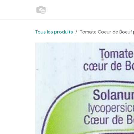
Se rendre au contenu
Accueil
Contactez-nous
Websh
Tous les produits
Tomate Coeur de Boeuf 