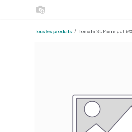
Se rendre au contenu
Accueil
Contactez-nous
Websh
Tous les produits
Tomate St. Pierre pot 9