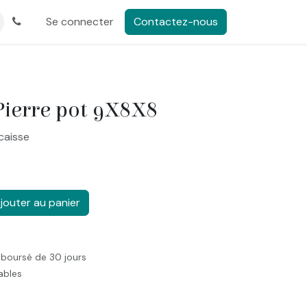
Se connecter
Contactez-nous
Pierre pot 9X8X8
caisse
jouter au panier
mboursé de 30 jours
rables