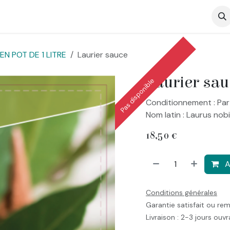
op
N POT DE 1 LITRE
Laurier sauce
Laurier sau
Pas disponible
Conditionnement : Par
Nom latin : Laurus nobi
18,50
€
A
Conditions générales
Garantie satisfait ou re
Livraison : 2-3 jours ouv