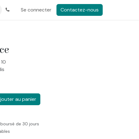
Se connecter
Contactez-nous
ce
 10
lis
jouter au panier
mboursé de 30 jours
rables