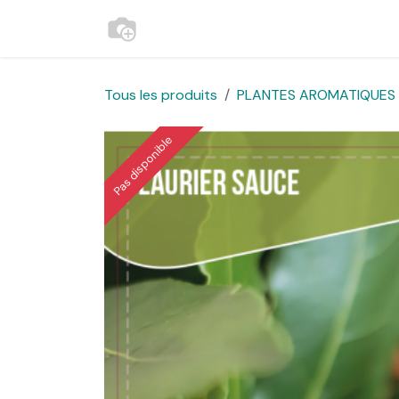
Se rendre au contenu
Accueil
Contactez-nous
Websh
Tous les produits
PLANTES AROMATIQUES E
Pas disponible