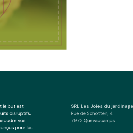
 le but est
SRL Les Joies du jardinag
its disruptifs.
Rue de Schotten, 4
résoudre vos
7972 Quevaucamps
onçus pour les