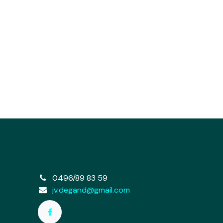
e
0496/89 83 59
jv.degand@gmail.com